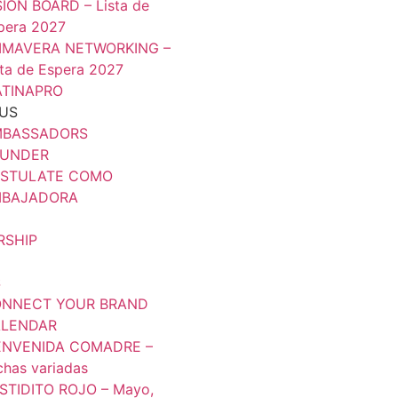
SION BOARD – Lista de
pera 2027
IMAVERA NETWORKING –
sta de Espera 2027
TINAPRO
US
BASSADORS
UNDER
STULATE COMO
BAJADORA
RSHIP
S
NNECT YOUR BRAND
LENDAR
ENVENIDA COMADRE –
chas variadas
STIDITO ROJO – Mayo,