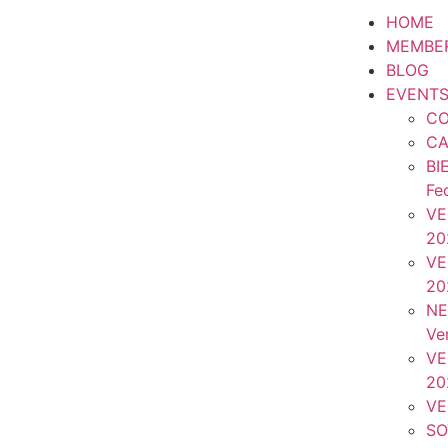
HOME
MEMBE
BLOG
EVENT
CO
CA
BI
Fe
VE
20
VE
20
NE
Ve
VE
20
VE
SO