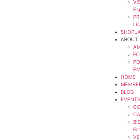
VI
Es
PR
Li
SHOPLA
ABOUT 
AM
FO
PO
EM
HOME
MEMBE
BLOG
EVENT
CO
CA
BI
Fe
VE