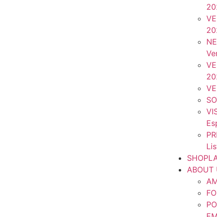
20
VE
20
NE
Ve
VE
20
VE
SO
VI
Es
PR
Li
SHOPLA
ABOUT 
AM
FO
PO
EM