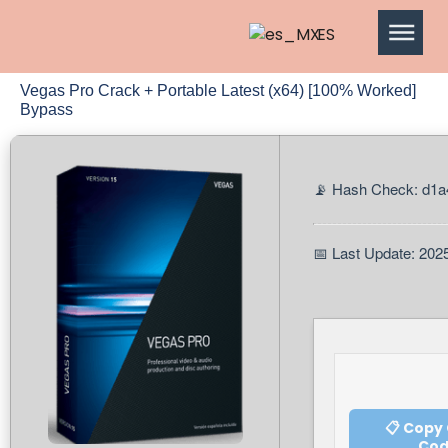
ES
Vegas Pro Crack + Portable Latest (x64) [100% Worked]
Bypass
📡 Hash Check: d1a
📅 Last Update: 202
📋 Copy
Co