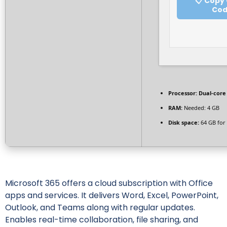
📋 Copy
Co
Processor:
Dual-core
RAM:
Needed: 4 GB
Disk space:
64 GB for
Microsoft 365 offers a cloud subscription with Office
apps and services. It delivers Word, Excel, PowerPoint,
Outlook, and Teams along with regular updates.
Enables real-time collaboration, file sharing, and