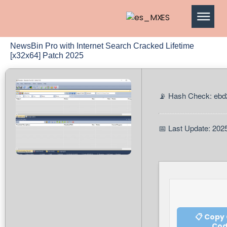
ES
NewsBin Pro with Internet Search Cracked Lifetime
[x32x64] Patch 2025
📡 Hash Check: eb
📅 Last Update: 202
📋 Copy
Co