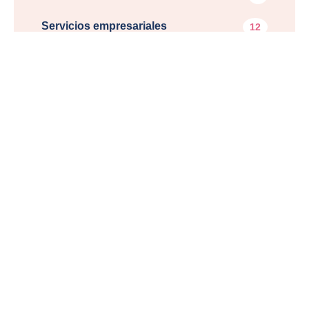
Servicios empresariales
12
Servicios financieros
4
Viajes
1
¿Tenés un negocio y te
gustaría publicado en
#SHOPLATINAPRO?
ME INTERESA