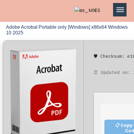
ES
Adobe Acrobat Portable only [Windows] x86x64 Windows
10 2025
🛡️ Checksum: e
⏰ Updated on: 
📋 Copy
Co